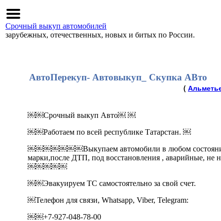
Срочный выкуп автомобилей
зарубежных, отечественных, новых и битых по России.
АвтоПерекуп- Автовыкуп_ Скупка АВто
(
Альметь
￼￼Срочный выкуп Авто￼ ￼
￼￼Работаем по всей республике Татарстан. ￼
￼￼￼￼￼￼￼Выкупаем автомобили в любом состоянии:
марки,после ДТП, под восстановления , аварийные, не на
￼￼￼￼￼
￼￼Эвакуируем ТС самостоятельно за свой счет.
￼Телефон для связи, Whatsapp, Viber, Telegram:
￼￼+7-927-048-78-00