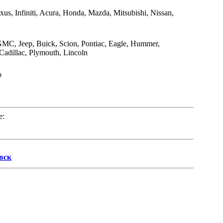
xus, Infiniti, Acura, Honda, Мazda, Mitsubishi, Nissan,
GMC, Jeep, Buick, Scion, Pontiac, Eagle, Hummer,
Cadillac, Plymouth, Lincoln
o
е:
вск