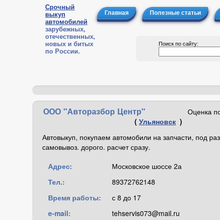
Срочный
Главная
Полезные статьи
выкуп
автомобилей
зарубежных,
отечественных,
новых и битых
Поиск по сайту:
по России.
ООО "Авторазбор Центр"
Оценка п
(
Ульяновск
)
Автовыкуп, покупаем автомобили на запчасти, под раз
самовывоз. дорого. расчет сразу.
Адрес:
Московское шоссе 2а
Тел.:
89372762148
Время работы:
с 8 до 17
e-mail:
tehservis073@mail.ru