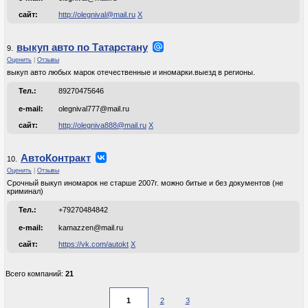
сайт:
http://olegnival@mail.ru
Х
выкуп авто по Татарстану
9.
Оценить
|
Отзывы
выкуп авто любых марок отечественные и иномарки.выезд в регионы.
Тел.:
89270475646
e-mail:
olegnival777@mail.ru
сайт:
http://olegniva888@mail.ru
Х
АвтоКонтракт
10.
Оценить
|
Отзывы
Срочный выкуп иномарок не старше 2007г. можно битые и без документов (не
криминал)
Тел.:
+79270484842
e-mail:
kamazzen@mail.ru
сайт:
https://vk.com/autokt
Х
Всего компаний:
21
2
3