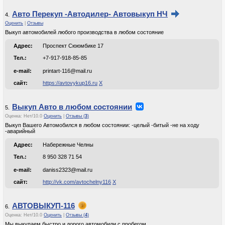
Авто Перекуп -Автодилер- Автовыкуп НЧ
4.
Оценить
|
Отзывы
Выкуп автомобилей любого производства в любом состояние
Адрес:
Проспект Сююмбике 17
Тел.:
+7-917-918-85-85
e-mail:
printart-116@mail.ru
сайт:
https://avtovykup16.ru
Х
Выкуп Авто в любом состоянии
5.
Оценка:
Нет
/
10.0
Оценить
|
Отзывы (
3
)
Выкуп Вашего Автомобился в любом состоянии: -целый -битый -не на ходу
-аварийный
Адрес:
Набережные Челны
Тел.:
8 950 328 71 54
e-mail:
daniss2323@mail.ru
сайт:
http://vk.com/avtochelny116
Х
АВТОВЫКУП-116
6.
Оценка:
Нет
/
10.0
Оценить
|
Отзывы (
4
)
Мы выкупаем быстро и дорого автомобили с пробегом.