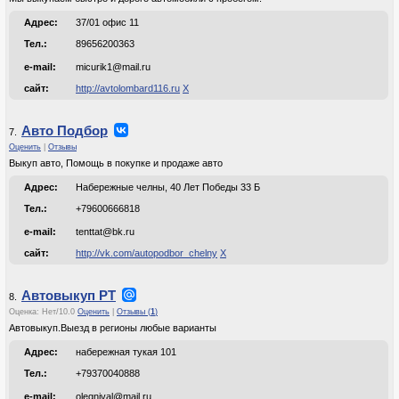
Адрес:
37/01 офис 11
Тел.:
89656200363
e-mail:
micurik1@mail.ru
сайт:
http://avtolombard116.ru
Х
Авто Подбор
7.
Оценить
|
Отзывы
Выкуп авто, Помощь в покупке и продаже авто
Адрес:
Набережные челны, 40 Лет Победы 33 Б
Тел.:
+79600666818
e-mail:
tenttat@bk.ru
сайт:
http://vk.com/autopodbor_chelny
Х
Автовыкуп РТ
8.
Оценка:
Нет
/
10.0
Оценить
|
Отзывы (
1
)
Автовыкуп.Выезд в регионы любые варианты
Адрес:
набережная тукая 101
Тел.:
+79370040888
e-mail:
olegnival@mail.ru