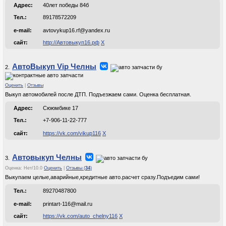
Адрес:
40лет победы 84б
Тел.:
89178572209
e-mail:
avtovykup16.rf@yandex.ru
сайт:
http://Автовыкуп16.рф
Х
АвтоВыкуп Vip Челны
2.
Оценить
|
Отзывы
Выкуп автомобилей после ДТП. Подъезжаем сами. Оценка бесплатная.
Адрес:
Сююмбике 17
Тел.:
+7-906-11-22-777
сайт:
https://vk.com/vikup116
Х
Автовыкуп Челны
3.
Оценка:
Нет
/
10.0
Оценить
|
Отзывы (
34
)
Выкупаем целые,аварийные,кредитные авто.расчет сразу.Подъедим сами!
Тел.:
89270487800
e-mail:
printart-116@mail.ru
сайт:
https://vk.com/auto_chelny116
Х