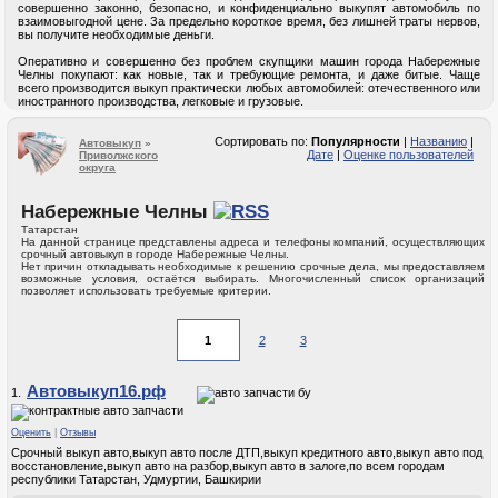
совершенно законно, безопасно, и конфиденциально выкупят автомобиль по
взаимовыгодной цене. За предельно короткое время, без лишней траты нервов,
вы получите необходимые деньги.
Оперативно и совершенно без проблем скупщики машин города Набережные
Челны покупают: как новые, так и требующие ремонта, и даже битые. Чаще
всего производится выкуп практически любых автомобилей: отечественного или
иностранного производства, легковые и грузовые.
Сортировать по:
Популярности
|
Названию
|
Автовыкуп
»
Дате
|
Оценке пользователей
Приволжского
округа
Набережные Челны
Татарстан
На данной странице представлены адреса и телефоны компаний, осуществляющих
срочный автовыкуп в городе Набережные Челны.
Нет причин откладывать необходимые к решению срочные дела, мы предоставляем
возможные условия, остаётся выбирать. Многочисленный список организаций
позволяет использовать требуемые критерии.
2
3
Автовыкуп16.рф
1.
Оценить
|
Отзывы
Срочный выкуп авто,выкуп авто после ДТП,выкуп кредитного авто,выкуп авто под
восстановление,выкуп авто на разбор,выкуп авто в залоге,по всем городам
республики Татарстан, Удмуртии, Башкирии